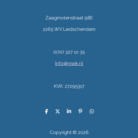
Zaagmolenstraat 98E
2265 WV Leidschendam
(070) 327 10 35
Info@niwik.nl
KVK: 27295317
D
D
S
P
D
e
e
h
i
e
l
e
a
n
l
e
l
r
n
e
Copyright © 2026
n
e
e
n