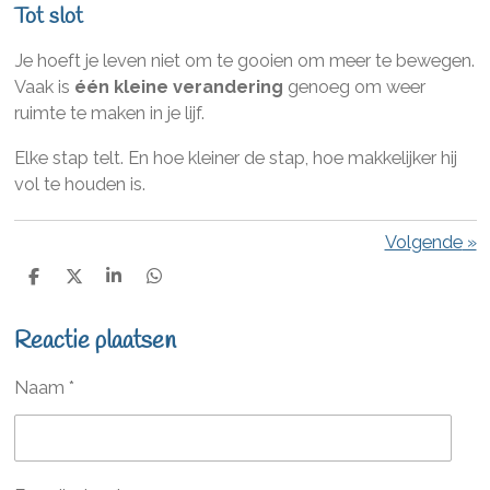
Tot slot
Je hoeft je leven niet om te gooien om meer te bewegen.
Vaak is
één kleine verandering
genoeg om weer
ruimte te maken in je lijf.
Elke stap telt. En hoe kleiner de stap, hoe makkelijker hij
vol te houden is.
Volgende
»
D
D
S
D
e
e
h
e
l
e
a
l
Reactie plaatsen
e
l
r
e
n
e
n
Naam *