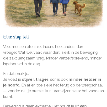
Elke stap telt
Veel mensen eten niet ineens heel anders dan
vroeger. Wat wél vaak verandert, zie ik in de beweging:
die zakt langzaam weg. Minder vanzelfsprekend, minder
ingebouwd in de dag.
En dat merk je.
Je voelt je
stijver
,
trager
, soms ook
minder helder in
je hoofd
. En af en toe zie je het terug op de weegschaal
— zonder dat je precies kunt aanwijzen waar het vandaan
komt.
Beweging is geen extraatje. Het houdt je lijf
van