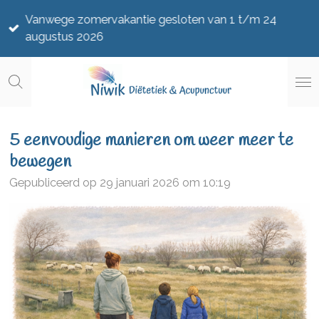
Ga
Vanwege zomervakantie gesloten van 1 t/m 24
direct
augustus 2026
naar
de
hoofdinhoud
5 eenvoudige manieren om weer meer te
bewegen
Gepubliceerd op 29 januari 2026 om 10:19