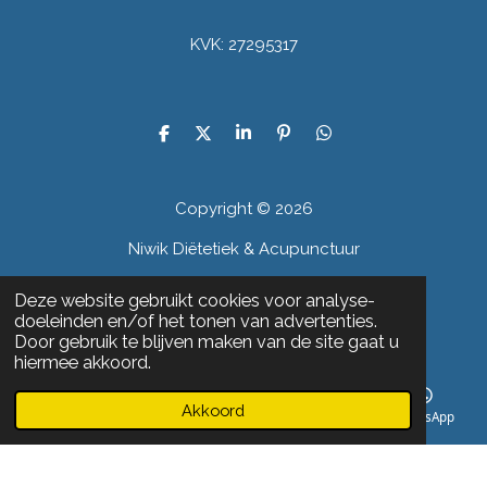
KVK: 27295317
D
D
S
P
D
e
e
h
i
e
l
e
a
n
l
e
l
r
n
e
Copyright © 2026
n
e
e
n
n
Niwik Diëtetiek & Acupunctuur
Deze website gebruikt cookies voor analyse-
doeleinden en/of het tonen van advertenties.
Algemene voorwaarden
Door gebruik te blijven maken van de site gaat u
hiermee akkoord.
Privacy verklaring
Akkoord
E-mailadres
Telefoonnummer
Kaart
WhatsApp